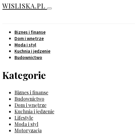
WISLISKA.PL
Biznes i finanse
Dom i wnętrze
Moda i styl
Kuchnia i jedzenie
Budownictwo
Kategorie
Biznes i finanse
Budownictwo
Dom i wnętrze
Kuchnia i jedzenie
Lifestyle
Moda i styl
Motoryzacja