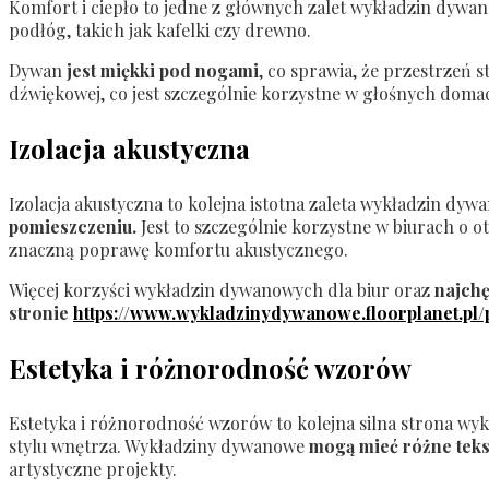
Komfort i ciepło to jedne z głównych zalet wykładzin dywa
podłóg, takich jak kafelki czy drewno.
Dywan
jest miękki pod nogami
, co sprawia, że przestrzeń 
dźwiękowej, co jest szczególnie korzystne w głośnych domac
Izolacja akustyczna
Izolacja akustyczna to kolejna istotna zaleta wykładzin dyw
pomieszczeniu.
Jest to szczególnie korzystne w biurach o
znaczną poprawę komfortu akustycznego.
Więcej korzyści wykładzin dywanowych dla biur oraz
najchę
stronie
https://www.wykladzinydywanowe.floorplanet.pl
Estetyka i różnorodność wzorów
Estetyka i różnorodność wzorów to kolejna silna strona w
stylu wnętrza. Wykładziny dywanowe
mogą mieć różne teks
artystyczne projekty.