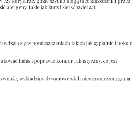
w czy korytarze, gdzie szybko mogą ulec zniszczeniu przez
lergeny, takie jak kurz i sierść zwierząt.
wdzają się w pomieszczeniach takich jak sypialnie i pokoje
kować hałas i poprawić komfort akustyczny, co jest
reatywność, wykładziny dywanowe z ich nieograniczoną gamą