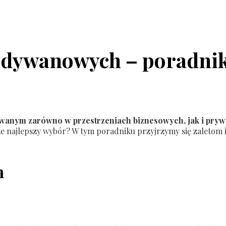
n dywanowych – poradni
wanym zarówno w przestrzeniach biznesowych, jak i pry
awsze najlepszy wybór? W tym poradniku przyjrzymy się zalet
h