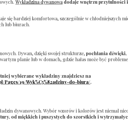
nowych.
Wykładzina dywanowa
dodaje wnętrzu przytulności i
staje się bardziej komfortowa, szczególnie w chłodniejszych 
h lub biurach.
anowych. Dywan, dzięki swojej strukturze,
pochłania dźwięki,
 otwartym planie lub w domach, gdzie hałas może być probl
tniej wybierane wykładziny znajdziesz na
/pl/Pages/19/Wyk%C5%82adziny-do-biura/
.
ykładzin dywanowych. Wybór wzorów i kolorów jest niemal ni
tury, od miękkich i puszystych do szorstkich i wytrzymały