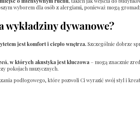
 miejsc o intensywnym ruchu,
takich jak wejścia do budynkó
szym wyborem dla osób z alergiami, ponieważ mogą gromadzić a
na wykładziny dywanowe?
etem jest komfort i ciepło wnętrza.
Szczególnie dobrze spra
.
eń, w których akustyka jest kluczowa
– mogą znacznie zredu
czy pokojach muzycznych.
iązania podłogowego, które pozwoli Ci wyrazić swój styl i k