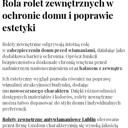
Rola rolet zewnętrznych w
ochronie domu i poprawie
estetyki
Rolety zewnętrzne odgrywają istotną rolę
w
zabezpieczeniu domu przed włamaniami
, działając jako
dodatkowa bariera ochronna. Oprócz funkcji
bezpieczeństwa doskonale chronią wnętrza przed
nadmiernym nasłonecznieniem oraz
hałasem z zewnątrz
.
Ich estetyczny wygląd pozwala również na poprawę
wizualnej atrakcyjności budynku, dodając
mu
nowoczesnego charakteru
. Dzięki różnorodności
dostępnych materiałów i kolorów, rolety zewnętrzne
można łatwo dopasować do stylu domu i indywidualnych
preferencji.
Rolety zewnętrzne antywłamaniowe Lublin
oferowane
przez firmę Luxdom charakteryzują się wysoką jakością