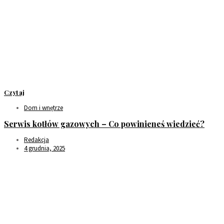
Czytaj
Dom i wnętrze
Serwis kotłów gazowych – Co powinieneś wiedzieć?
Redakcja
4 grudnia, 2025