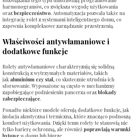
Rozwiązania tego typu umożliwiają programowanie
harmonogramów, co zwiększa wygodę użytkowania
oraz
bezpieczeństwo
. Automatyzacja pozwala także na
integrację rolet z systemami inteligentnego domu, co
zapewnia kompleksowe zarządzanie przestrzenią.
Właściwości antywłamaniowe i
dodatkowe funkcje
Rolety antywłamaniowe charakteryzują się solidną
konstrukcją z wytrzymałych materiałów, takich
jak
aluminium czy stal
, co skutecznie utrudnia ich
sforsowanie. Wyposażone są często w mechanizmy
zapobiegające podniesieniu pancerza oraz
blokady
zabezpieczające
.
Ponadto niektóre modele oferują dodatkowe funkcje, jak
izolacja akustyczna i termiczna, które znacząco podnoszą
komfort użytkowania. Dzięki temu rolety te stanowią nie
tylko barierę ochronną, ale również
poprawiają warunki
bytowe
w domu lub biurze.