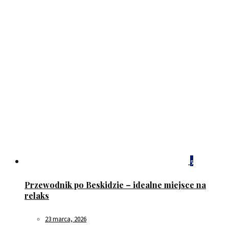
5
Przewodnik po Beskidzie – idealne miejsce na
relaks
23 marca, 2026