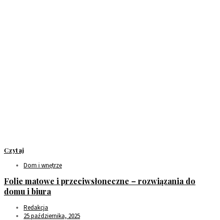
Czytaj
Dom i wnętrze
Folie matowe i przeciwsłoneczne – rozwiązania do
domu i biura
Redakcja
25 października, 2025