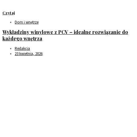
Czytaj
Dom i wnętrze
Wykładziny winylowe z PCV – idealne rozwiązanie do
każdego wnętrza
Redakcja
23 kwietnia, 2026