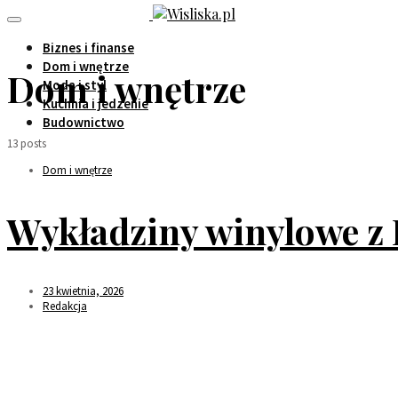
Biznes i finanse
Dom i wnętrze
Dom i wnętrze
Moda i styl
Kuchnia i jedzenie
Budownictwo
13 posts
Dom i wnętrze
Wykładziny winylowe z 
23 kwietnia, 2026
Redakcja