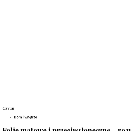
Czytaj
Dom i wnętrze
Folie matowe i przeciwsłoneczne – roz