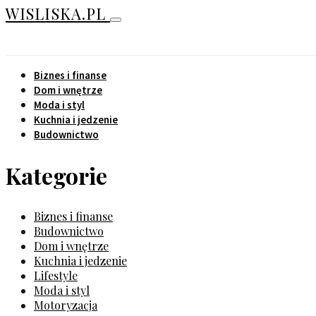
WISLISKA.PL
Biznes i finanse
Dom i wnętrze
Moda i styl
Kuchnia i jedzenie
Budownictwo
Kategorie
Biznes i finanse
Budownictwo
Dom i wnętrze
Kuchnia i jedzenie
Lifestyle
Moda i styl
Motoryzacja