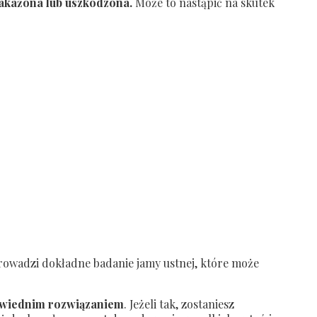
zakażona lub uszkodzona.
Może to nastąpić na skutek
prowadzi dokładne badanie jamy ustnej, które może
powiednim rozwiązaniem
. Jeżeli tak, zostaniesz