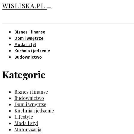
WISLISKA.PL
Biznes i finanse
Dom i wnętrze
Moda i styl
Kuchnia i jedzenie
Budownictwo
Kategorie
Biznes i finanse
Budownictwo
Dom i wnętrze
Kuchnia i jedzenie
Lifestyle
Moda i styl
Motoryzacja