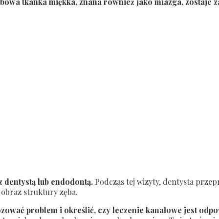
ębowa tkanka miękka, znana również jako miazga, zostaje 
z dentystą lub endodontą.
Podczas tej wizyty, dentysta prze
obraz struktury zęba.
ozować problem i określić, czy leczenie kanałowe jest od