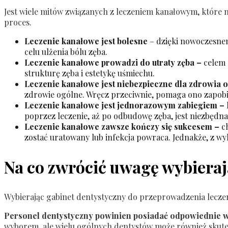
Jest wiele mitów związanych z leczeniem kanałowym, które 
proces.
Leczenie kanałowe jest bolesne
– dzięki nowoczesnem
celu ulżenia bólu zęba.
Leczenie kanałowe prowadzi do utraty zęba –
celem 
strukturę zęba i estetykę uśmiechu.
Leczenie kanałowe jest niebezpieczne dla zdrowia
zdrowie ogólne. Wręcz przeciwnie, pomaga ono zapobiega
Leczenie kanałowe jest jednorazowym zabiegiem –
poprzez leczenie, aż po odbudowę zęba, jest niezbędn
Leczenie kanałowe zawsze kończy się sukcesem –
ch
zostać uratowany lub infekcja powraca. Jednakże, z wy
Na co zwrócić uwagę wybieraj
Wybierając gabinet dentystyczny do przeprowadzenia leczen
Personel dentystyczny powinien posiadać odpowiednie w
wyborem, ale wielu ogólnych dentystów może również skuteczn