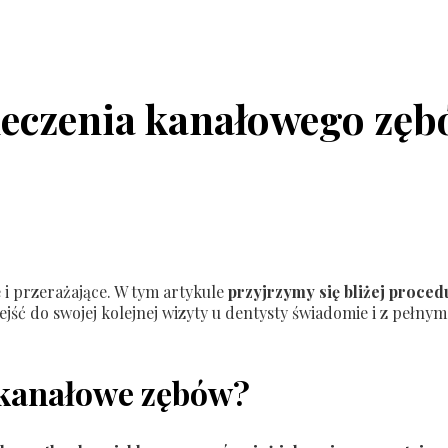
leczenia kanałowego zęb
i przerażające. W tym artykule
przyjrzymy się bliżej proce
jść do swojej kolejnej wizyty u dentysty świadomie i z pełn
e kanałowe zębów?