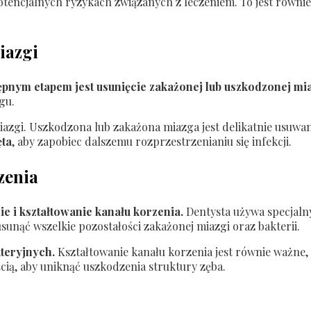
tencjalnych ryzykach związanych z leczeniem. To jest równi
iazgi
pnym etapem jest usunięcie zakażonej lub uszkodzonej mia
gu.
zgi. Uszkodzona lub zakażona miazga jest delikatnie usuwana,
ęta
, aby zapobiec dalszemu rozprzestrzenianiu się infekcji.
zenia
ie i kształtowanie kanału korzenia.
Dentysta używa specjalny
sunąć wszelkie pozostałości zakażonej miazgi oraz bakterii.
teryjnych.
Kształtowanie kanału korzenia jest równie ważne,
cią, aby uniknąć uszkodzenia struktury zęba.