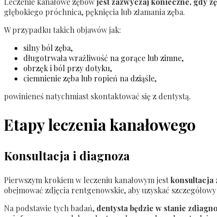
Leczenie kanałowe zębów
jest zazwyczaj konieczne, gdy z
głębokiego próchnica, pęknięcia lub złamania zęba.
W przypadku takich objawów jak:
silny ból zęba,
długotrwała wrażliwość na gorące lub zimne,
obrzęk i ból przy dotyku,
ciemnienie zęba lub ropień na dziąśle,
powinieneś natychmiast skontaktować się z dentystą.
Etapy leczenia kanałowego
Konsultacja i diagnoza
Pierwszym krokiem w leczeniu kanałowym jest
konsultacja 
obejmować zdjęcia rentgenowskie, aby uzyskać szczegółowy 
Na podstawie tych badań,
dentysta będzie w stanie zdiagn