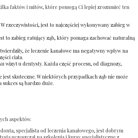
ka faktów i mitów, które pomogą Ci lepiej zrozumieć ten
W rzeczywistości, jest to najczęściej wykonywany zabieg w
 Jest to zabieg ratujący ząb, który pomaga zachować naturalną
wierdziły, że leczenie kanałowe ma negatywny wpływ na
ęści ciała.
u wizyt u dentysty. Każda część procesu, od diagnozy,
e jest skuteczne. W niektórych przypadkach ząb nie może
a sukces są bardzo duże.
wych aspektów.
onta, specjalista od leczenia kanałowego, jest dobrym
ta uczęszczał na szkolenia i kursy specjalistyczne z