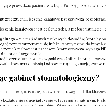
mogą wprowadzać pacjentów w błąd. Poniżej przedstawiamy kil
u znieczuleniu, leczenie kanałowe jest zazwyczaj bezbolesne. 
leczenia kanałowego jest ocalenie zęba, a nie jego usunięcie.
 ogólnego
– nie ma żadnych naukowych dowodów, które by pot
ć rozprzestrzenianiu się infekcji z jamy ustnej do innych cz
leczenie kanałowe jest procesem, który zazwyczaj wymaga kilk
a do optymalnego wyniku.
oć leczenie kanałowe ma wysoki wskaźnik sukcesu, nie zawsz
kwalifikowanym dentystą i odpowiednią pielęgnacją, szanse n
ąc gabinet stomatologiczny?
ia kanałowego, istotne jest zwrócenie uwagi na kilka kluczo
ykształcenie i doświadczenie w leczeniu kanałowym.
Endod
ie przeprowadzić ten zabieg. Właściwe pytanie to, czy dentys