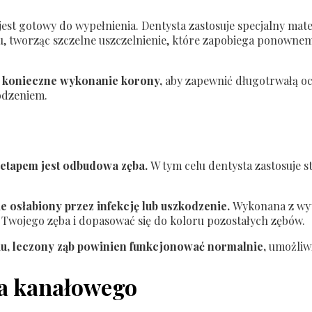
est gotowy do wypełnienia. Dentysta zastosuje specjalny mate
łu, tworząc szczelne uszczelnienie, które zapobiega ponowne
 konieczne wykonanie korony,
aby zapewnić długotrwałą oc
odzeniem.
etapem jest odbudowa zęba.
W tym celu dentysta zastosuje s
 osłabiony przez infekcję lub uszkodzenie.
Wykonana z wyt
o Twojego zęba i dopasować się do koloru pozostałych zębów.
u, leczony ząb powinien funkcjonować normalnie,
umożliwi
ia kanałowego