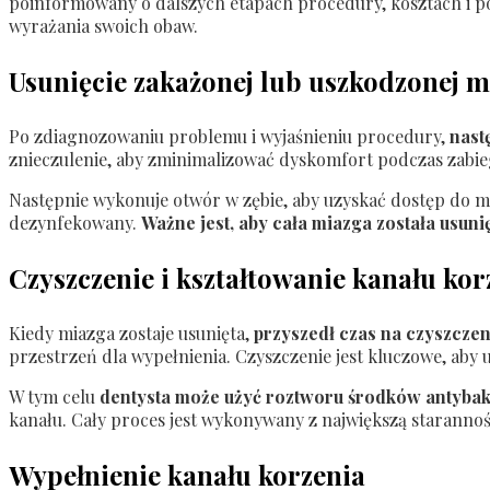
poinformowany o dalszych etapach procedury, kosztach i po
wyrażania swoich obaw.
Usunięcie zakażonej lub uszkodzonej m
Po zdiagnozowaniu problemu i wyjaśnieniu procedury,
nastę
znieczulenie, aby zminimalizować dyskomfort podczas zabie
Następnie wykonuje otwór w zębie, aby uzyskać dostęp do mia
dezynfekowany.
Ważne jest, aby cała miazga została usuni
Czyszczenie i kształtowanie kanału kor
Kiedy miazga zostaje usunięta,
przyszedł czas na czyszczen
przestrzeń dla wypełnienia. Czyszczenie jest kluczowe, aby u
W tym celu
dentysta może użyć roztworu środków antybak
kanału. Cały proces jest wykonywany z największą starannoś
Wypełnienie kanału korzenia